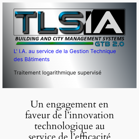
Aller
au
contenu
L' I.A. au service de la Gestion Technique
des Bâtiments
Traitement logarithmique supervisé
Un engagement en
faveur de l’innovation
technologique au
service de l’efficacité